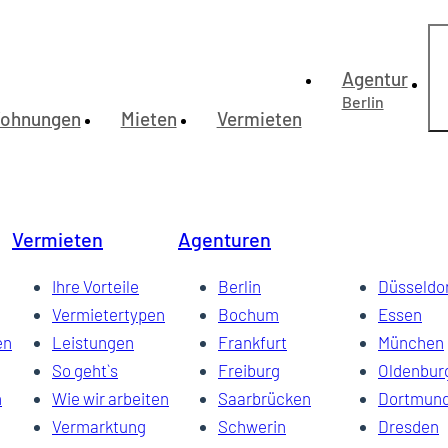
Agentur
Berlin
ohnungen
Mieten
Vermieten
zlauer Berg, möbliert
harlottenburg, möbliert
Vermieten
Agenturen
itte, möbliert
 Berlin Charlottenburg, möbliert
Ihre Vorteile
Berlin
Düsseldo
Vermietertypen
Bochum
Essen
en
Leistungen
Frankfurt
München
So geht`s
Freiburg
Oldenbur
n
Wie wir arbeiten
Saarbrücken
Dortmun
Vermarktung
Schwerin
Dresden