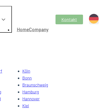
Kontakt
HomeCompany
rf
Köln
Bonn
Braunschweig
g
Hamburg
d
Hannover
Kiel