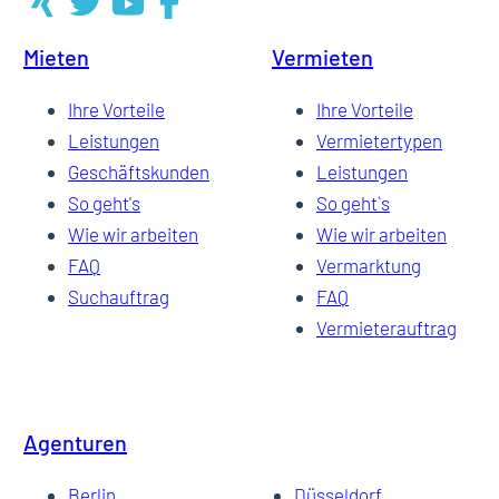
Mieten
Vermieten
4
Ihre Vorteile
Ihre Vorteile
Leistungen
Vermietertypen
Geschäftskunden
Leistungen
…
So geht's
So geht`s
Wie wir arbeiten
Wie wir arbeiten
FAQ
Vermarktung
43
Suchauftrag
FAQ
Vermieterauftrag
Agenturen
Berlin
Düsseldorf