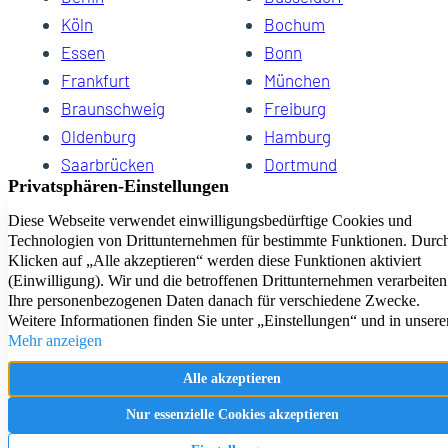
Köln
Bochum
Essen
Bonn
Frankfurt
München
Braunschweig
Freiburg
Oldenburg
Hamburg
Saarbrücken
Dortmund
Hannover
Schwerin
Dresden
Kiel
Wuppertal
Bremen
HomeCompany eG Ihre Agenturen für Wohnen auf Zeit
Impressum
Datenschutz
Kontakt