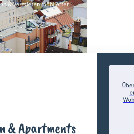
ten & Vermieten möblierter
Über
e
Woh
n & Apartments