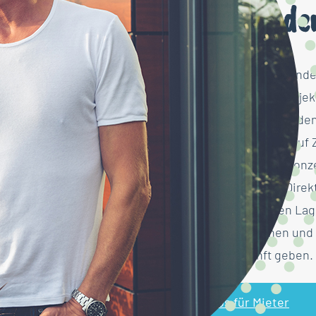
Am Puls de
Eine vielversprechende 
Jobwechsel, ein Projek
verdient: Mit uns finde
perfekte Wohnung auf Ze
beruflichen Wege konze
Ansprechpartner. Direkt
Wohnungen, deren Lag
persönlich kennen und 
gerne Auskunft geben.
Infos für Mieter