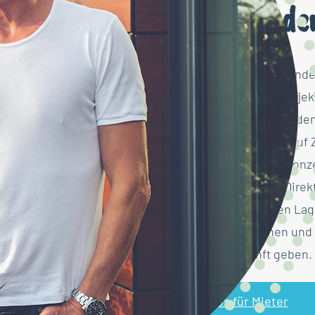
Am Puls de
Eine vielversprechende 
Jobwechsel, ein Projek
verdient: Mit uns finde
perfekte Wohnung auf Ze
beruflichen Wege konze
Ansprechpartner. Direkt
Wohnungen, deren Lag
persönlich kennen und 
gerne Auskunft geben.
Infos für Mieter