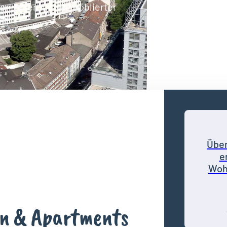
ten & Vermieten möblierter
Über
e
Woh
n & Apartments