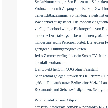
Schlafzimmer mit großen Betten und Schränke
Wohnzimmer mit Zugang zum Balkon. Zwei indiv
Tageslichtbadezimmer vorhanden, jeweils mit e
Wannenbad ausgestattet. Die modern eingericht
verfügt über hochwertige Elektrogeräte von Bo
moderne Dunstabzugshaube und einen großen Ho
mindestens sechs Personen bietet. Die großen Fe
genügend Lüftungsmöglichkeiten.
Jedes Zimmer verfügt über ein Smart TV. Intern
ebenfalls vorhanden.
Das Objekt liegt im 4.OG ohne Fahrstuhl.
Sehr zentral gelegen, unweit des Ku’damms. De
größten Einkaufsstraße Berlins eine Vielzahl an
Restaurants und Sehenswürdigkeiten. Sehr gute
Panoramabilder zum Objekt:
https://tour.feelestate.com/view/portal/id/VRGB