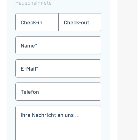
Pauschalmiete
Check-
Check-
TT
TT
in
out
Punkt
Punkt
MM
MM
Name
Punkt
Punkt
JJJJ
JJJJ
*
E-
Mail
*
Telefon
Mitteilung