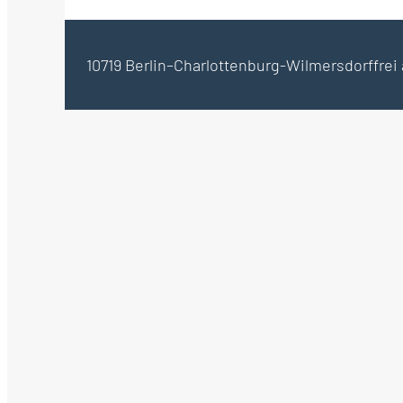
10719 Berlin–Charlottenburg-Wilmersdorf
frei