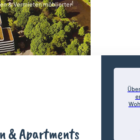
ten & Vermieten möblierter
Über
e
Woh
n & Apartments