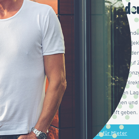
Am Puls de
Eine vielversprechende 
Jobwechsel, ein Projek
verdient: Mit uns finde
perfekte Wohnung auf Ze
beruflichen Wege konze
Ansprechpartner. Direkt
Wohnungen, deren Lag
persönlich kennen und 
gerne Auskunft geben.
Infos für Mieter