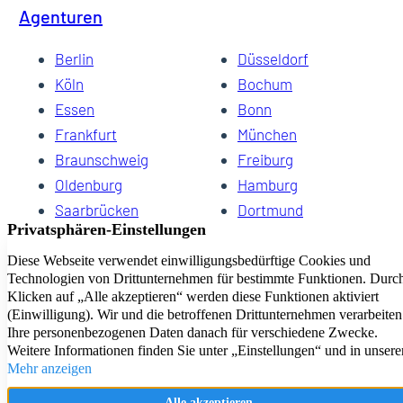
Agenturen
Berlin
Düsseldorf
Köln
Bochum
Essen
Bonn
Frankfurt
München
Braunschweig
Freiburg
Oldenburg
Hamburg
Saarbrücken
Dortmund
Hannover
Schwerin
Dresden
Kiel
Wuppertal
Bremen