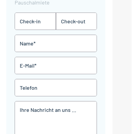
Pauschalmiete
Check-
Check-
TT
TT
in
out
Punkt
Punkt
MM
MM
Name
Punkt
Punkt
JJJJ
JJJJ
*
E-
Mail
*
Telefon
Mitteilung