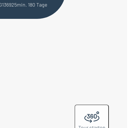
AG136925
min. 180 Tage
Tour starten