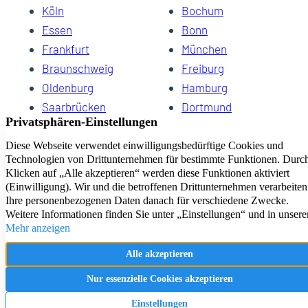
Köln
Bochum
Essen
Bonn
Frankfurt
München
Braunschweig
Freiburg
Oldenburg
Hamburg
Saarbrücken
Dortmund
Hannover
Schwerin
Dresden
Kiel
Wuppertal
Bremen
HomeCompany eG Ihre Agenturen für Wohnen auf Zeit
Impressum
Datenschutz
Kontakt