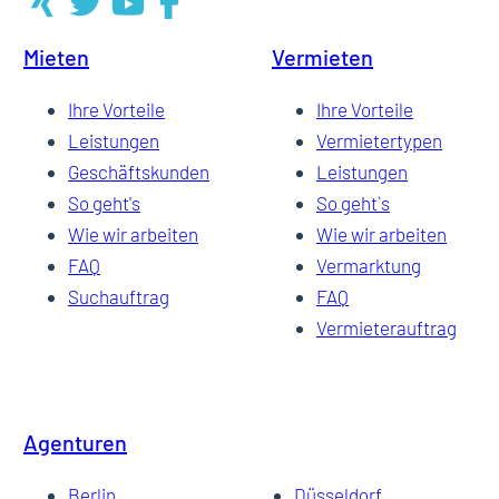
Mieten
Vermieten
41
Ihre Vorteile
Ihre Vorteile
Leistungen
Vermietertypen
Geschäftskunden
Leistungen
42
So geht's
So geht`s
Wie wir arbeiten
Wie wir arbeiten
FAQ
Vermarktung
43
Suchauftrag
FAQ
Vermieterauftrag
Agenturen
Berlin
Düsseldorf