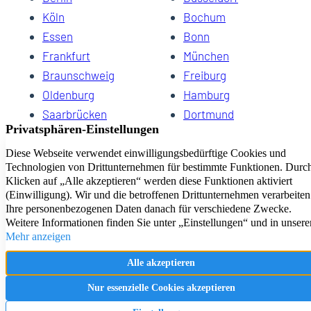
Köln
Bochum
Essen
Bonn
Frankfurt
München
Braunschweig
Freiburg
Oldenburg
Hamburg
Saarbrücken
Dortmund
Hannover
Schwerin
Dresden
Kiel
Wuppertal
Bremen
HomeCompany eG Ihre Agenturen für Wohnen auf Zeit
Impressum
Datenschutz
Kontakt