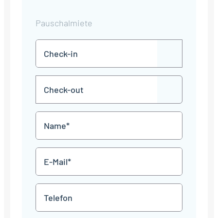
Pauschalmiete
Check-
TT
in
Punkt
MM
Check-
Punkt
JJJJ
TT
out
Punkt
MM
Name
Punkt
JJJJ
*
E-
Mail
*
Telefon