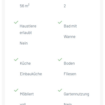
56 m²
2
Haustiere
Bad mit
erlaubt
Wanne
Nein
Küche
Boden
Einbauküche
Fliesen
Möbliert
Gartennutzung
voll
Nein