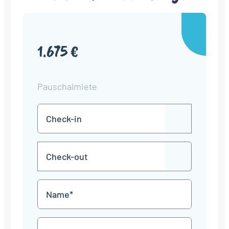
1.675 €
Pauschalmiete
Check-
TT
in
Punkt
MM
Check-
Punkt
JJJJ
TT
out
Punkt
MM
Name
Punkt
JJJJ
*
E-