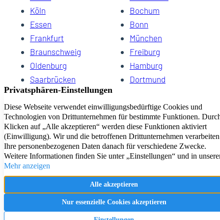
Köln
Bochum
Essen
Bonn
Frankfurt
München
Braunschweig
Freiburg
Oldenburg
Hamburg
Saarbrücken
Dortmund
Hannover
Schwerin
Dresden
Kiel
Wuppertal
Bremen
HomeCompany eG Ihre Agenturen für Wohnen auf Zeit
Impressum
Datenschutz
Kontakt