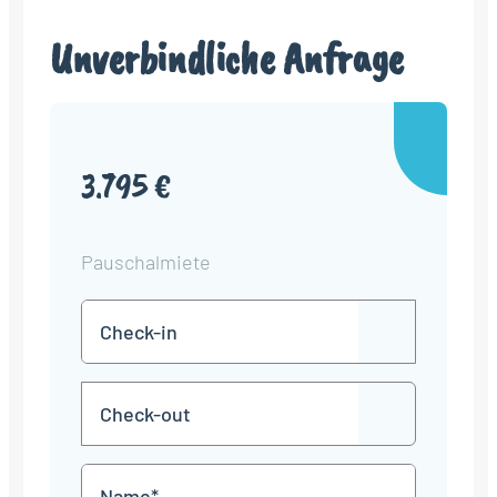
Unverbindliche Anfrage
3.795 €
Pauschalmiete
Check-
TT
in
Punkt
MM
Check-
Punkt
JJJJ
TT
out
Punkt
MM
Name
Punkt