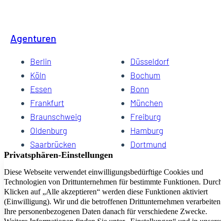
Agenturen
Berlin
Düsseldorf
Köln
Bochum
Essen
Bonn
Frankfurt
München
Braunschweig
Freiburg
Oldenburg
Hamburg
Saarbrücken
Dortmund
Hannover
Schwerin
Dresden
Kiel
Wuppertal
Bremen