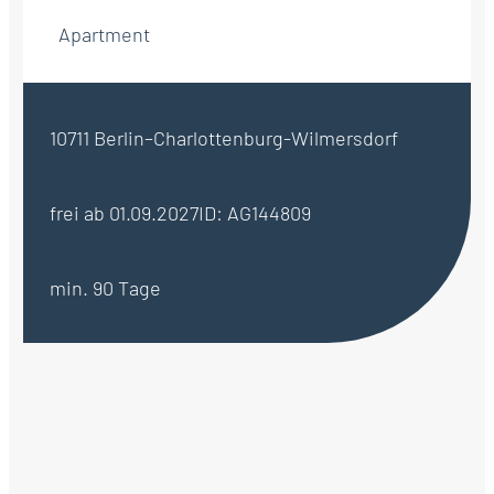
Apartment
10711 Berlin–Charlottenburg-Wilmersdorf
frei ab 01.09.2027
ID: AG144809
min. 90 Tage