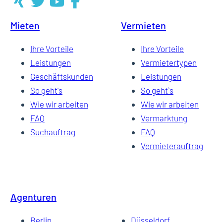
Mieten
Vermieten
5
Ihre Vorteile
Ihre Vorteile
Leistungen
Vermietertypen
Geschäftskunden
Leistungen
6
So geht's
So geht`s
Wie wir arbeiten
Wie wir arbeiten
FAQ
Vermarktung
7
Suchauftrag
FAQ
Vermieterauftrag
8
Agenturen
…
Berlin
Düsseldorf