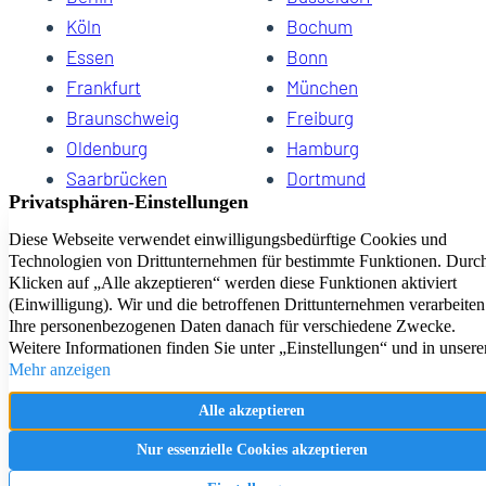
Köln
Bochum
Essen
Bonn
13
Frankfurt
München
Braunschweig
Freiburg
Oldenburg
Hamburg
Saarbrücken
Dortmund
Hannover
Schwerin
Dresden
Kiel
Wuppertal
Bremen
HomeCompany eG Ihre Agenturen für Wohnen auf Zeit
Impressum
Datenschutz
Kontakt