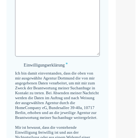
*
Einwilligungserklärung
Einwilligungserklärung
*
Ich bin damit einverstanden, dass die oben von
mir ausgewählte Agentur Dortmund die von mir
angegebenen Daten verarbeitet, um mit mir zum
Zweck der Beantwortung meiner Suchanfrage in
Kontakt zu treten. Bei Absenden meiner Nachricht
werden die Daten im Auftrag und nach Weisung
der ausgewählten Agentur durch die
HomeCompany eG, Bundesallee 39-40a, 10717
Berlin, erhoben und an die jeweilige Agentur zur
Beantwortung meiner Suchanfrage weitergeleitet.
Mir ist bewusst, dass die vorstehende
Einwilligung freiwillig ist und aus der
Nichterteilung oder aus einem Widerruf einer