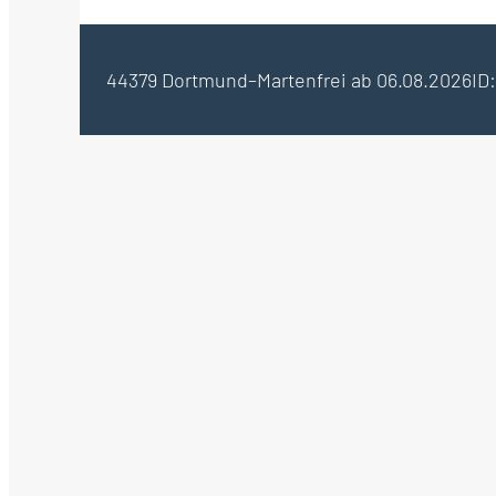
44379 Dortmund–Marten
frei ab 06.08.2026
ID