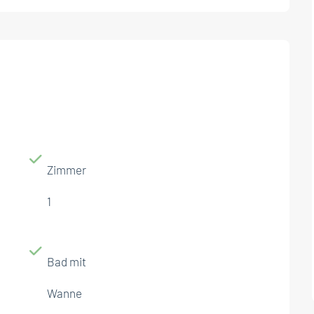
Zimmer
1
Bad mit
Wanne