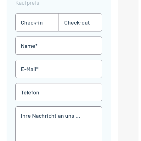
Kaufpreis
Check-
Check-
TT
TT
in
out
Punkt
Punkt
MM
MM
Name
Punkt
Punkt
JJJJ
JJJJ
*
E-
Mail
*
Telefon
Mitteilung