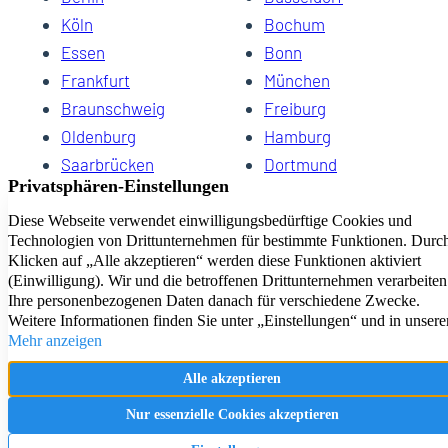
Köln
Bochum
Essen
Bonn
13
Frankfurt
München
Braunschweig
Freiburg
Oldenburg
Hamburg
Saarbrücken
Dortmund
Hannover
Schwerin
Dresden
Kiel
Wuppertal
Bremen
HomeCompany eG Ihre Agenturen für Wohnen auf Zeit
Impressum
Datenschutz
Kontakt