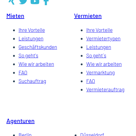
Mieten
Vermieten
6
Ihre Vorteile
Ihre Vorteile
Leistungen
Vermietertypen
Geschäftskunden
Leistungen
7
So geht's
So geht`s
Wie wir arbeiten
Wie wir arbeiten
FAQ
Vermarktung
8
Suchauftrag
FAQ
Vermieterauftrag
9
Agenturen
…
Berlin
Düsseldorf