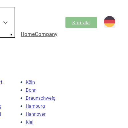
Kontakt
HomeCompany
rf
Köln
Bonn
Braunschweig
g
Hamburg
d
Hannover
Kiel