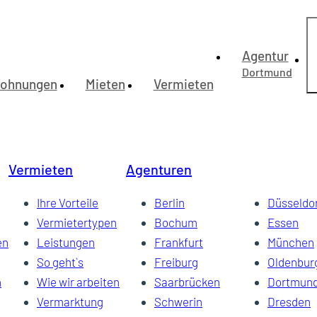
Agentur
Dortmund
ohnungen
Mieten
Vermieten
 centre
che und Blick ins Grüne in Dortmund-Sölde
nternet
, Loggia und Internet-Flatrate
Vermieten
Agenturen
 eigener Terrasse
.
Ihre Vorteile
Berlin
Düsseldo
Vermietertypen
Bochum
Essen
en
Leistungen
Frankfurt
München
So geht`s
Freiburg
Oldenbur
n
Wie wir arbeiten
Saarbrücken
Dortmun
Vermarktung
Schwerin
Dresden