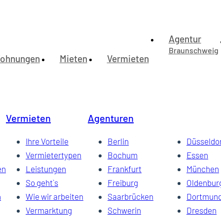
Agentur
Braunschweig
ohnungen
Mieten
Vermieten
d. Mit Terrasse und Garten.
afzimmer im 1. OG.
attet, über 2 Ebenen.
G, wenig Schrägen), mit Balkon.
ausgestattete und top sanierte Wohnung, separater PKW-Stellplatz vor
d Stellplatz in der TG.
Vermieten
Agenturen
it leichten Schrägen) mit großer Dachterrasse. Direkte Innenstadt-Lage.
Ihre Vorteile
Berlin
Düsseldo
Vermietertypen
Bochum
Essen
en
Leistungen
Frankfurt
München
So geht`s
Freiburg
Oldenbur
n
Wie wir arbeiten
Saarbrücken
Dortmun
Vermarktung
Schwerin
Dresden