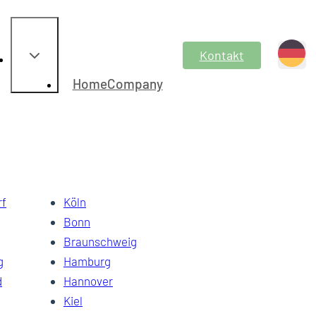
Kontakt
HomeCompany
 dem Haus.
rf
Köln
Bonn
Braunschweig
g
Hamburg
d
Hannover
Kiel