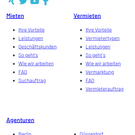
Mieten
Vermieten
8
Ihre Vorteile
Ihre Vorteile
Leistungen
Vermietertypen
Geschäftskunden
Leistungen
9
So geht's
So geht`s
Wie wir arbeiten
Wie wir arbeiten
FAQ
Vermarktung
10
Suchauftrag
FAQ
Vermieterauftrag
11
Agenturen
…
Berlin
Düsseldorf