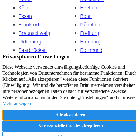
Köln
Bochum
Essen
Bonn
19
Frankfurt
München
Braunschweig
Freiburg
Oldenburg
Hamburg
Saarbrücken
Dortmund
Hannover
Schwerin
Dresden
Kiel
Wuppertal
Bremen
HomeCompany eG Ihre Agenturen für Wohnen auf Zeit
Impressum
Datenschutz
Kontakt