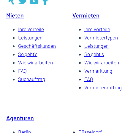
Mieten
Vermieten
8
Ihre Vorteile
Ihre Vorteile
Leistungen
Vermietertypen
Geschäftskunden
Leistungen
9
So geht's
So geht`s
Wie wir arbeiten
Wie wir arbeiten
FAQ
Vermarktung
10
Suchauftrag
FAQ
Vermieterauftrag
11
Agenturen
12
Berlin
Düsseldorf