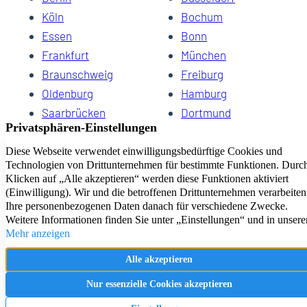
Köln
Bochum
Essen
Bonn
Frankfurt
München
Braunschweig
Freiburg
Oldenburg
Hamburg
Saarbrücken
Dortmund
Hannover
Schwerin
Dresden
Kiel
Wuppertal
Bremen
HomeCompany eG Ihre Agenturen für Wohnen auf Zeit
Impressum
Datenschutz
Kontakt