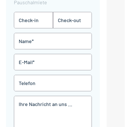
Pauschalmiete
Check-
Check-
TT
TT
in
out
Punkt
Punkt
MM
MM
Name
Punkt
Punkt
JJJJ
JJJJ
*
E-
Mail
*
Telefon
Mitteilung