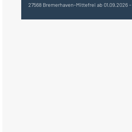
27568 Bremerhaven–Mitte
frei ab 01.09.2026 