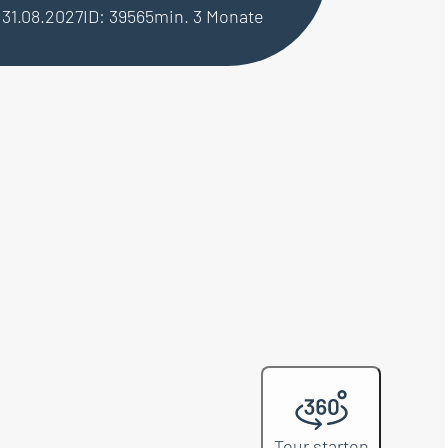
– 31.08.2027
ID: 39565
min. 3 Monate
Tour starten