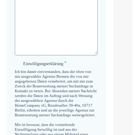
*
Einwilligungserklärung
Einwilligungserklärung
*
Ich bin damit einverstanden, dass die oben von
mir ausgewählte Agentur Bremen die von mir
angegebenen Daten verarbeitet, um mit mir zum
Zweck der Beantwortung meiner Suchanfrage in
Kontakt zu treten. Bei Absenden meiner Nachricht
werden die Daten im Auftrag und nach Weisung
der ausgewählten Agentur durch die
HomeCompany eG, Bundesallee 39-40a, 10717
Berlin, erhoben und an die jeweilige Agentur zur
Beantwortung meiner Suchanfrage weitergeleitet.
Mir ist bewusst, dass die vorstehende
Einwilligung freiwillig ist und aus der
Nichterteilung oder aus einem Widerruf einer