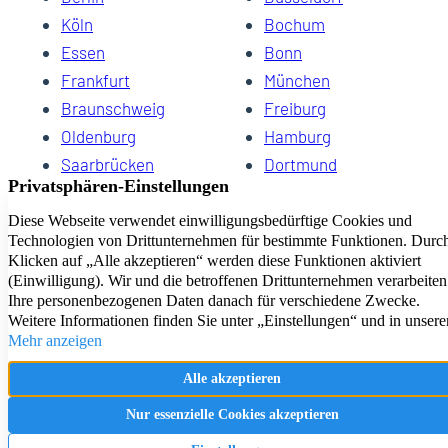
Köln
Bochum
Essen
Bonn
Frankfurt
München
Braunschweig
Freiburg
Oldenburg
Hamburg
Saarbrücken
Dortmund
Hannover
Schwerin
Dresden
Kiel
Wuppertal
Bremen
HomeCompany eG Ihre Agenturen für Wohnen auf Zeit
Impressum
Datenschutz
Kontakt