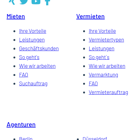
Mieten
Vermieten
10
Ihre Vorteile
Ihre Vorteile
Leistungen
Vermietertypen
Geschäftskunden
Leistungen
11
So geht's
So geht`s
Wie wir arbeiten
Wie wir arbeiten
FAQ
Vermarktung
12
Suchauftrag
FAQ
Vermieterauftrag
Agenturen
Berlin
Düsseldorf