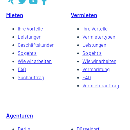
Mieten
Vermieten
7
Ihre Vorteile
Ihre Vorteile
Leistungen
Vermietertypen
Geschäftskunden
Leistungen
8
So geht's
So geht`s
Wie wir arbeiten
Wie wir arbeiten
FAQ
Vermarktung
9
Suchauftrag
FAQ
Vermieterauftrag
10
Agenturen
…
Berlin
Düsseldorf