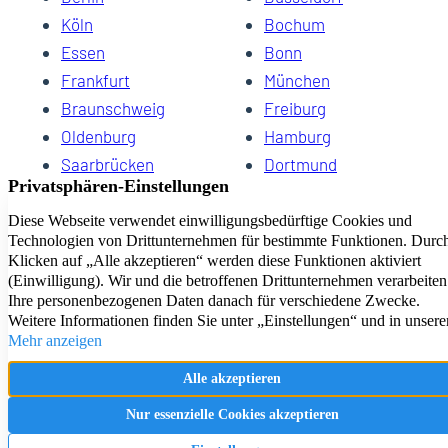
Köln
Bochum
Essen
Bonn
19
Frankfurt
München
Braunschweig
Freiburg
Oldenburg
Hamburg
Saarbrücken
Dortmund
Hannover
Schwerin
Dresden
Kiel
Wuppertal
Bremen
HomeCompany eG Ihre Agenturen für Wohnen auf Zeit
Impressum
Datenschutz
Kontakt