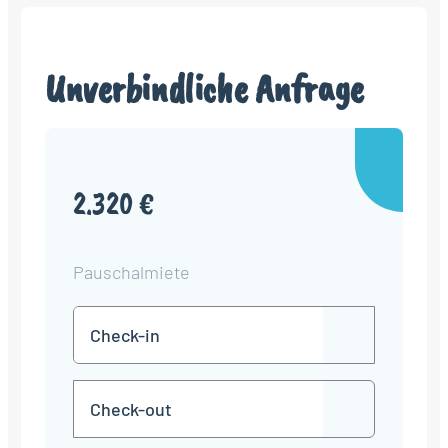
Unverbindliche Anfrage
2.320 €
Pauschalmiete
Check-
TT
in
Punkt
MM
Check-
Punkt
JJJJ
TT
out
Punkt