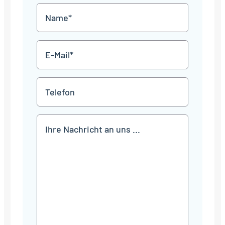
MM
Name
Punkt
JJJJ
*
E-
Mail
*
Telefon
Mitteilung