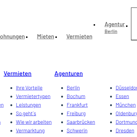
Agentur
Berlin
ohnungen
Mieten
Vermieten
, möbliert
Vermieten
Agenturen
t PKW-Stellplatz
liert
Ihre Vorteile
Berlin
Düsseldo
Vermietertypen
Bochum
Essen
en
Leistungen
Frankfurt
München
So geht`s
Freiburg
Oldenbur
n
Wie wir arbeiten
Saarbrücken
Dortmun
Vermarktung
Schwerin
Dresden