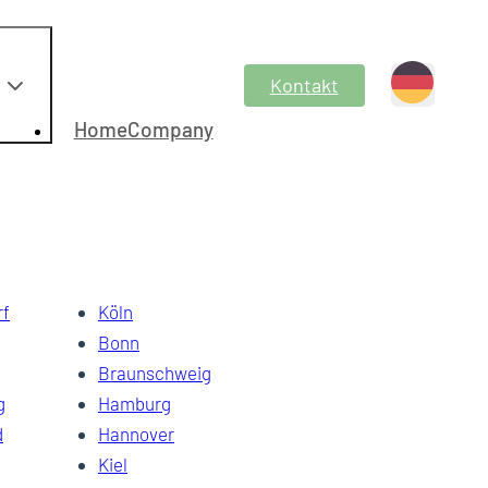
Kontakt
HomeCompany
rf
Köln
Bonn
Braunschweig
g
Hamburg
d
Hannover
Kiel