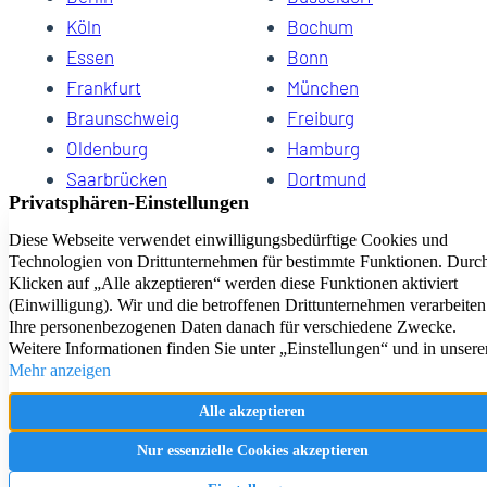
Köln
Bochum
Essen
Bonn
40
Frankfurt
München
Braunschweig
Freiburg
Oldenburg
Hamburg
Saarbrücken
Dortmund
Hannover
Schwerin
Dresden
Kiel
Wuppertal
Bremen
HomeCompany eG Ihre Agenturen für Wohnen auf Zeit
Impressum
Datenschutz
Kontakt