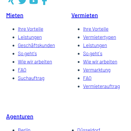
Mieten
Vermieten
22
Ihre Vorteile
Ihre Vorteile
Leistungen
Vermietertypen
Geschäftskunden
Leistungen
23
So geht's
So geht`s
Wie wir arbeiten
Wie wir arbeiten
FAQ
Vermarktung
24
Suchauftrag
FAQ
Vermieterauftrag
25
Agenturen
…
Berlin
Düsseldorf