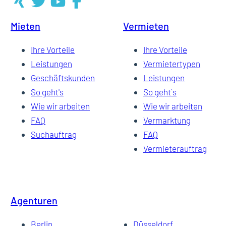
Mieten
Vermieten
16
Ihre Vorteile
Ihre Vorteile
Leistungen
Vermietertypen
Geschäftskunden
Leistungen
17
So geht's
So geht`s
Wie wir arbeiten
Wie wir arbeiten
FAQ
Vermarktung
18
Suchauftrag
FAQ
Vermieterauftrag
19
Agenturen
…
Berlin
Düsseldorf