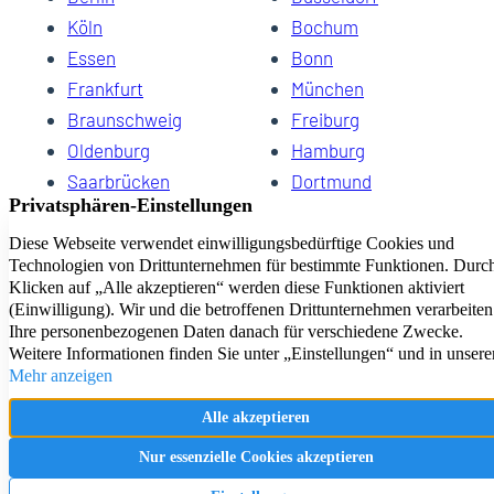
Köln
Bochum
Essen
Bonn
43
Frankfurt
München
Braunschweig
Freiburg
Oldenburg
Hamburg
Saarbrücken
Dortmund
Hannover
Schwerin
Dresden
Kiel
Wuppertal
Bremen
HomeCompany eG Ihre Agenturen für Wohnen auf Zeit
Impressum
Datenschutz
Kontakt