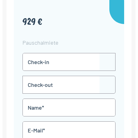
929 €
Pauschalmiete
Check-
TT
in
Punkt
MM
Check-
Punkt
JJJJ
TT
out
Punkt
MM
Name
Punkt
JJJJ
*
E-
Mail