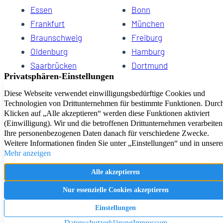
Essen
Bonn
Frankfurt
München
Braunschweig
Freiburg
Oldenburg
Hamburg
Saarbrücken
Dortmund
Hannover
Schwerin
Dresden
Kiel
Wuppertal
Bremen
HomeCompany eG Ihre Agenturen für Wohnen auf Zeit
Impressum
Datenschutz
Kontakt