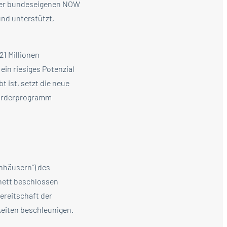
h der bundeseigenen NOW
und unterstützt,
21 Millionen
ein riesiges Potenzial
 ist, setzt die neue
 Förderprogramm
nhäusern“) des
nett beschlossen
ereitschaft der
eiten beschleunigen.