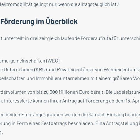
ektromobilität gelingt nur, wenn sie alltagstauglich ist.“
Förderung im Überblick
unterteilt in drei zeitgleich laufende Förderaufrufe für untersch
ümergemeinschaften (WEG),
ere Unternehmen (KMU) und Privateigentümer von Wohneigentum 
llschaften und Immobilienunternehmen mit einem größeren W
rdervolumen von bis zu 500 Millionen Euro bereit. Die Ladeleistu
. Interessierte können ihren Antrag auf Förderung ab dem 15. Apri
sten beiden Empfängergruppen werden direkt nach Eingang bearbei
derung in Form eines Festbetrags beschieden. Eine Antragstellung i
h.