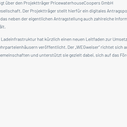
olgt über den Projektträger PricewaterhouseCoopers GmbH
llschaft. Der Projektträger stellt hierfür ein digitales Antragsp
 das neben der eigentlichen Antragstellung auch zahlreiche Info
lt.
le Ladeinfrastruktur hat kürzlich einen neuen Leitfaden zur Umset
ehrparteienhäusern veröffentlicht. Der „WEGweiser“ richtet sich a
einschaften und unterstützt sie gezielt dabei, sich auf das F