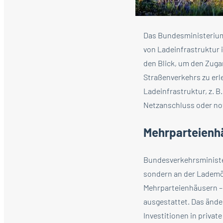
Das Bundesministerium
von Ladeinfrastruktur
den Blick, um den Zuga
Straßenverkehrs zu erl
Ladeinfrastruktur, z. 
Netzanschluss oder not
Mehrparteienh
Bundesverkehrsministe
sondern an der Lademög
Mehrparteienhäusern – 
ausgestattet. Das ände
Investitionen in privat