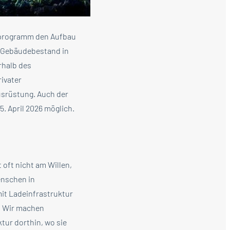
erprogramm den Aufbau
n Gebäudebestand in
rhalb des
ivater
usrüstung. Auch der
. April 2026 möglich.
 oft nicht am Willen,
enschen in
mit Ladeinfrastruktur
o. Wir machen
ktur dorthin, wo sie