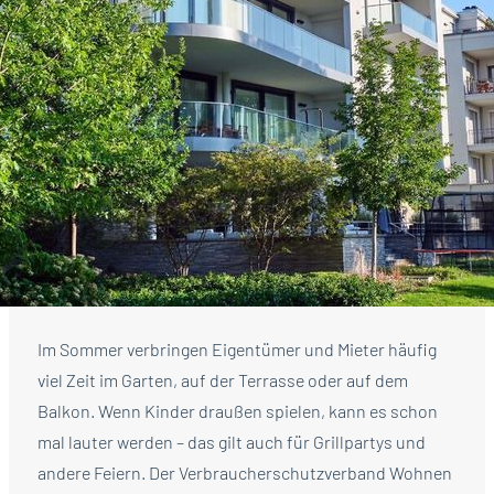
Im Sommer verbringen Eigentümer und Mieter häufig
viel Zeit im Garten, auf der Terrasse oder auf dem
Balkon. Wenn Kinder draußen spielen, kann es schon
mal lauter werden – das gilt auch für Grillpartys und
andere Feiern. Der Verbraucherschutzverband Wohnen