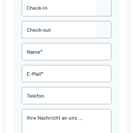
Check-
TT
in
Punkt
MM
Check-
Punkt
JJJJ
TT
out
Punkt
MM
Name
Punkt
JJJJ
*
E-
Mail
*
Telefon
Mitteilung