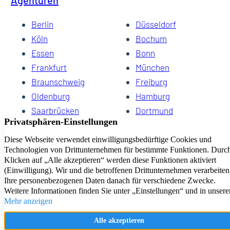
Agenturen
Berlin
Düsseldorf
Köln
Bochum
Essen
Bonn
Frankfurt
München
Braunschweig
Freiburg
Oldenburg
Hamburg
Saarbrücken
Dortmund
Hannover
Schwerin
Dresden
Kiel
Wuppertal
Bremen
HomeCompany eG Ihre Agenturen für Wohnen auf Zeit