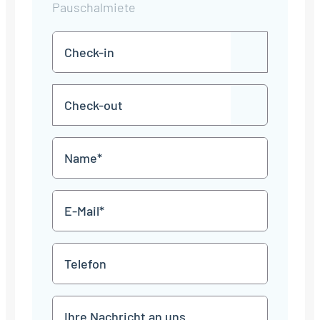
Pauschalmiete
Check-
TT
in
Punkt
MM
Check-
Punkt
JJJJ
TT
out
Punkt
MM
Name
Punkt
JJJJ
*
E-
Mail
*
Telefon
Mitteilung