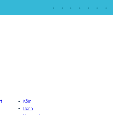
rf
Köln
Bonn