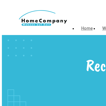
Home
W
Rec