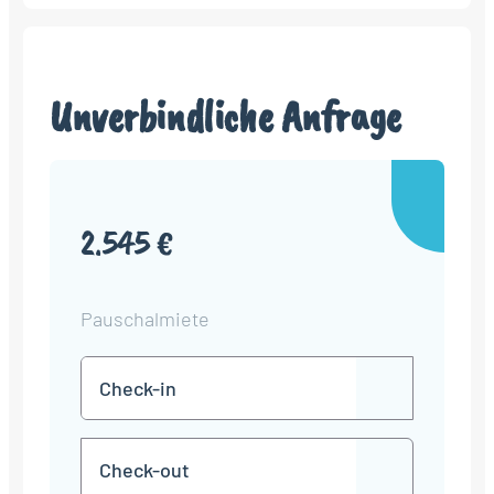
Unverbindliche Anfrage
2.545 €
Pauschalmiete
Check-
TT
in
Punkt
MM
Check-
Punkt
JJJJ
TT
out