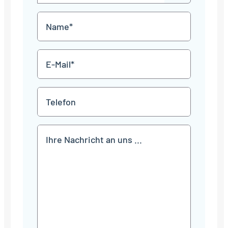
Punkt
MM
Name
Punkt
JJJJ
*
E-
Mail
*
Telefon
Mitteilung