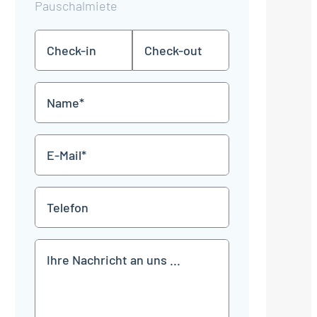
Pauschalmiete
Check-
Check-
TT
TT
in
out
Punkt
Punkt
MM
MM
Name
Punkt
Punkt
JJJJ
JJJJ
*
E-
Mail
*
Telefon
Mitteilung