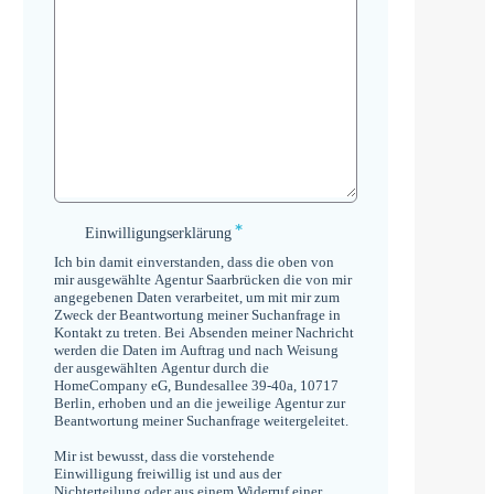
*
Einwilligungserklärung
Einwilligungserklärung
*
Ich bin damit einverstanden, dass die oben von
mir ausgewählte Agentur Saarbrücken die von mir
angegebenen Daten verarbeitet, um mit mir zum
Zweck der Beantwortung meiner Suchanfrage in
Kontakt zu treten. Bei Absenden meiner Nachricht
werden die Daten im Auftrag und nach Weisung
der ausgewählten Agentur durch die
HomeCompany eG, Bundesallee 39-40a, 10717
Berlin, erhoben und an die jeweilige Agentur zur
Beantwortung meiner Suchanfrage weitergeleitet.
Mir ist bewusst, dass die vorstehende
Einwilligung freiwillig ist und aus der
Nichterteilung oder aus einem Widerruf einer