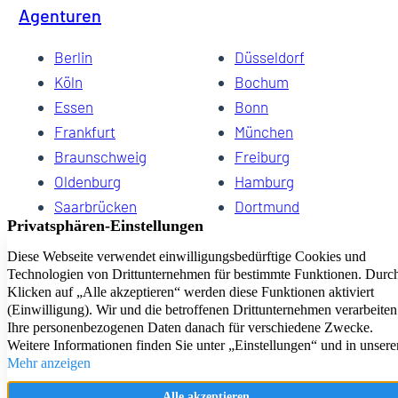
Agenturen
Berlin
Düsseldorf
Köln
Bochum
Essen
Bonn
Frankfurt
München
Braunschweig
Freiburg
Oldenburg
Hamburg
Saarbrücken
Dortmund
Hannover
Schwerin
Dresden
Kiel
Wuppertal
Bremen
HomeCompany eG Ihre Agenturen für Wohnen auf Zeit