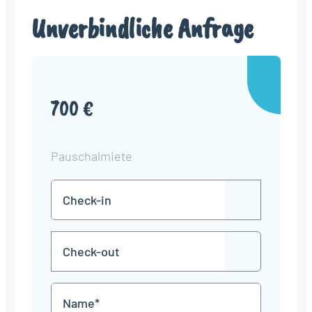
Unverbindliche Anfrage
700 €
Pauschalmiete
Check-
TT
in
Punkt
MM
Check-
Punkt
JJJJ
TT
out
Punkt
MM
Name
Punkt
JJJJ