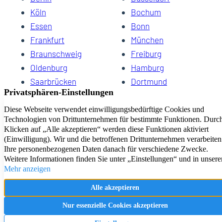
Köln
Bochum
Essen
Bonn
Frankfurt
München
Braunschweig
Freiburg
Oldenburg
Hamburg
Saarbrücken
Dortmund
Hannover
Schwerin
Dresden
Kiel
Wuppertal
Bremen
HomeCompany eG Ihre Agenturen für Wohnen auf Zeit
Impressum
Datenschutz
Kontakt