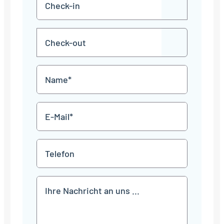
TT
in
Punkt
MM
Check-
Punkt
JJJJ
TT
out
Punkt
MM
Name
Punkt
JJJJ
*
E-
Mail
*
Telefon
Mitteilung