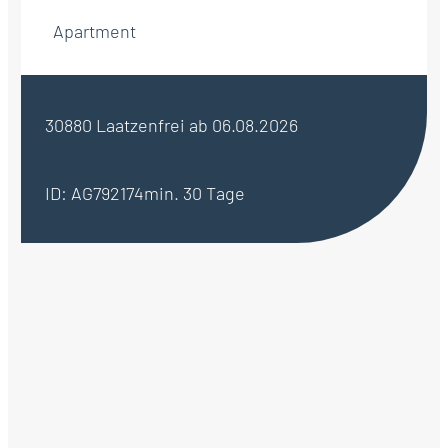
Apartment
30880 Laatzen
frei ab 06.08.2026
ID: AG792174
min. 30 Tage