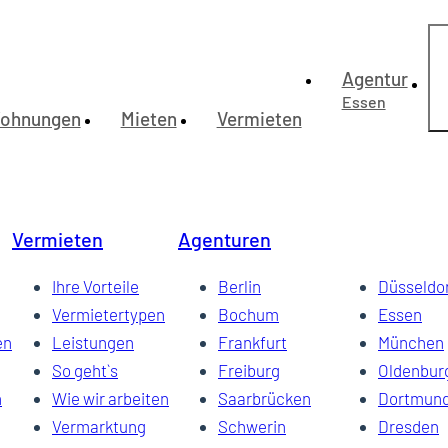
Agentur
Essen
ohnungen
Mieten
Vermieten
h, S-Bahn und Supermarkt in Laufnähe
ang in Rüttenscheid
d internet access.
lage, Internetzugang vorhanden
n ruhiger grüner Umgebung, Nähe Zollverein.
che auf der Etage, Internetzugang
Vermieten
Agenturen
Terrasse in Rüttenscheid
alt, 500 Mbit-Internetzugang möglich, im attraktiven Rüttenscheid ge
Ihre Vorteile
Berlin
Düsseldo
Vermietertypen
Bochum
Essen
en
Leistungen
Frankfurt
München
So geht`s
Freiburg
Oldenbur
n
Wie wir arbeiten
Saarbrücken
Dortmun
Vermarktung
Schwerin
Dresden