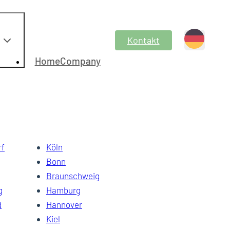
Kontakt
HomeCompany
legen.
rf
Köln
Bonn
Braunschweig
g
Hamburg
d
Hannover
Kiel