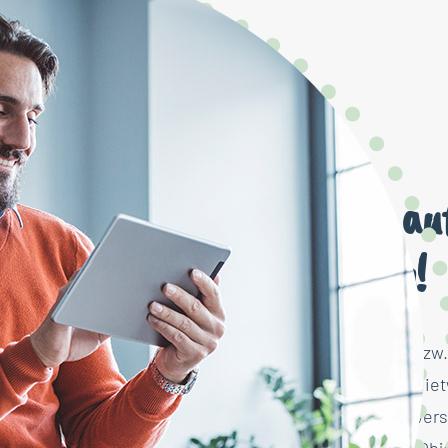
Wohnen auf 
geworden!
Nicht alle Hausrat- bz
Schäden in und an Miet
hat eine Haftpflichtver