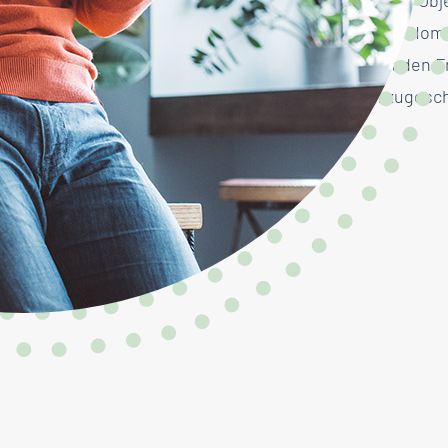
auch für gemietete Obj
schließen, hat die Ho
FAIRsicherungsladen F
Anforderungen zugesch
geschaffen.