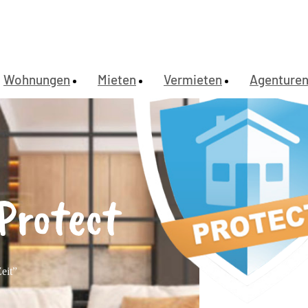
Wohnungen
Mieten
Vermieten
Agenture
rotect
eit”