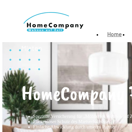
Home
Mieten
HomeCompany P
Spezielle Versicherung für „Möbliertes Wohnen auf Z
Lückenloser Schutz des Mietverhältnisses
Einfache Abwicklung durch unseren Partner