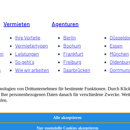
Vermieten
Agenturen
Ihre Vorteile
Berlin
Düsseldo
Vermietertypen
Bochum
Essen
en
Leistungen
Frankfurt
München
So geht`s
Freiburg
Oldenbur
n
Wie wir arbeiten
Saarbrücken
Dortmun
Vermarktung
Schwerin
Dresden
FAQ
Wuppertal
Bremen
Vermieterauftrag