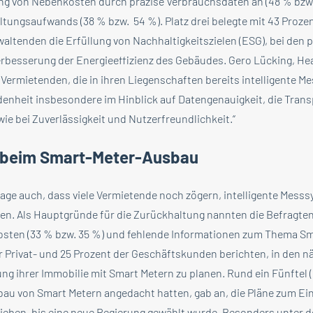
g von Nebenkosten durch präzise Verbrauchsdaten an (48 % bzw. 
tungsaufwands (38 % bzw. 54 %). Platz drei belegte mit 43 Prozen
altenden die Erfüllung von Nachhaltigkeitszielen (ESG), bei den 
Verbesserung der Energieeffizienz des Gebäudes. Gero Lücking, He
 Vermietenden, die in ihren Liegenschaften bereits intelligente 
denheit insbesondere im Hinblick auf Datengenauigkeit, die Trans
e bei Zuverlässigkeit und Nutzerfreundlichkeit.“
 beim Smart-Meter-Ausbau
age auch, dass viele Vermietende noch zögern, intelligente Messs
eren. Als Hauptgründe für die Zurückhaltung nannten die Befragt
sten (33 % bzw. 35 %) und fehlende Informationen zum Thema Sma
er Privat- und 25 Prozent der Geschäftskunden berichten, in den
ung ihrer Immobilie mit Smart Metern zu planen. Rund ein Fünftel (
bau von Smart Metern angedacht hatten, gab an, die Pläne zum Ein
eben, bis eine neue Regierung gewählt wurde. Besonders unter d