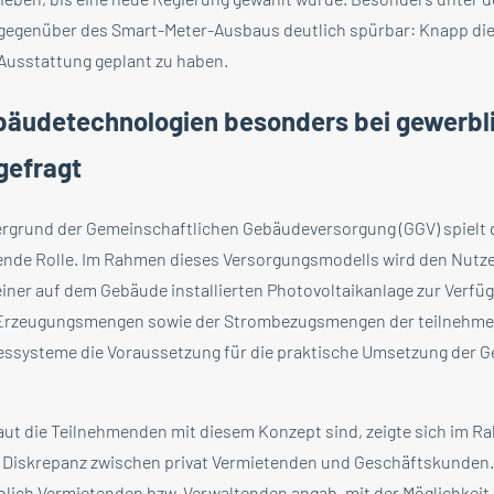
gegenüber des Smart-Meter-Ausbaus deutlich spürbar: Knapp die
 Ausstattung geplant zu haben.
ebäudetechnologien besonders bei gewerbl
gefragt
ergrund der Gemeinschaftlichen Gebäudeversorgung (GGV) spielt 
ende Rolle. Im Rahmen dieses Versorgungsmodells wird den Nutz
einer auf dem Gebäude installierten Photovoltaikanlage zur Verfüg
 Erzeugungsmengen sowie der Strombezugsmengen der teilnehme
Messysteme die Voraussetzung für die praktische Umsetzung der 
traut die Teilnehmenden mit diesem Konzept sind, zeigte sich im 
e Diskrepanz zwischen privat Vermietenden und Geschäftskunden
rblich Vermietenden bzw. Verwaltenden angab, mit der Möglichkeit