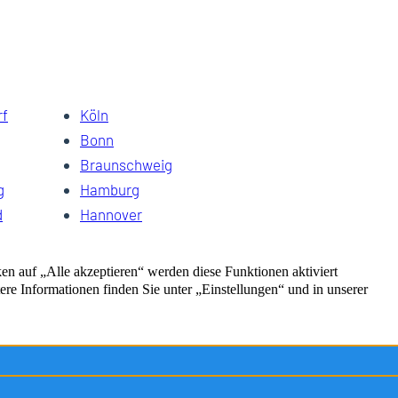
rf
Köln
Bonn
Braunschweig
g
Hamburg
d
Hannover
Kiel