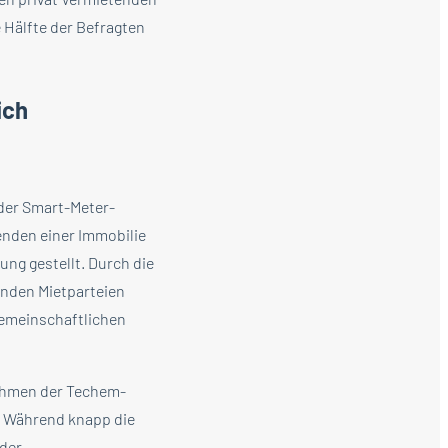
 Hälfte der Befragten
ich
der Smart-Meter-
enden einer Immobilie
ung gestellt. Durch die
nden Mietparteien
Gemeinschaftlichen
Rahmen der Techem-
. Während knapp die
 der