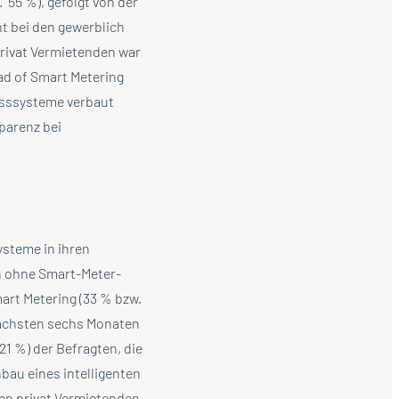
55 %), gefolgt von der
t bei den gewerblich
privat Vermietenden war
ad of Smart Metering
Messsysteme verbaut
parenz bei
ysteme in ihren
en ohne Smart-Meter-
rt Metering (33 % bzw.
 nächsten sechs Monaten
21 %) der Befragten, die
bau eines intelligenten
en privat Vermietenden