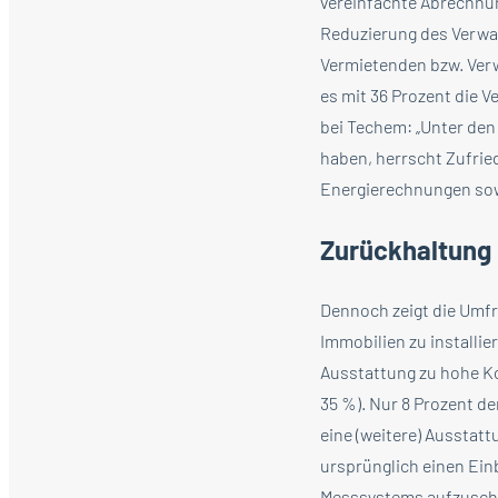
vereinfachte Abrechnun
Reduzierung des Verwal
Vermietenden bzw. Verw
es mit 36 Prozent die 
bei Techem: „Unter den
haben, herrscht Zufrie
Energierechnungen sowi
Zurückhaltung
Dennoch zeigt die Umfr
Immobilien zu installi
Ausstattung zu hohe Ko
35 %). Nur 8 Prozent d
eine (weitere) Ausstatt
ursprünglich einen Ein
Messsystems aufzuschi