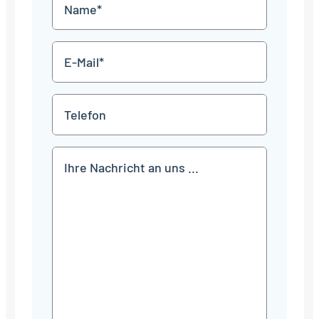
Name
Punkt
JJJJ
*
E-
Mail
*
Telefon
Mitteilung