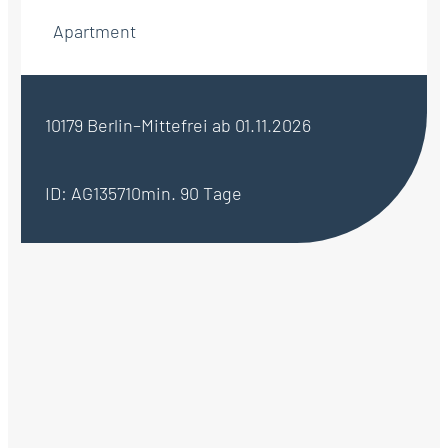
Apartment
10179 Berlin–Mitte
frei ab 01.11.2026
ID: AG135710
min. 90 Tage