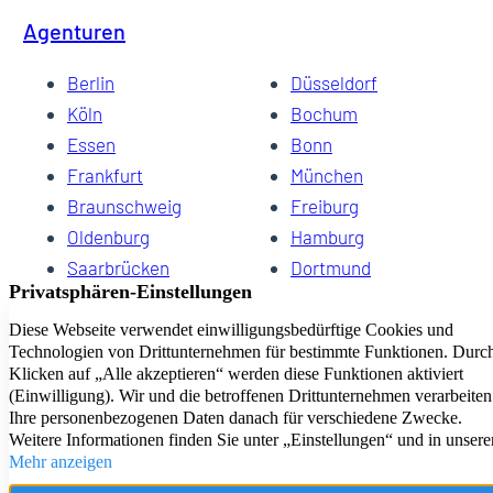
Agenturen
Berlin
Düsseldorf
Köln
Bochum
Essen
Bonn
Frankfurt
München
Braunschweig
Freiburg
Oldenburg
Hamburg
Saarbrücken
Dortmund
Hannover
Schwerin
Dresden
Kiel
Wuppertal
Bremen