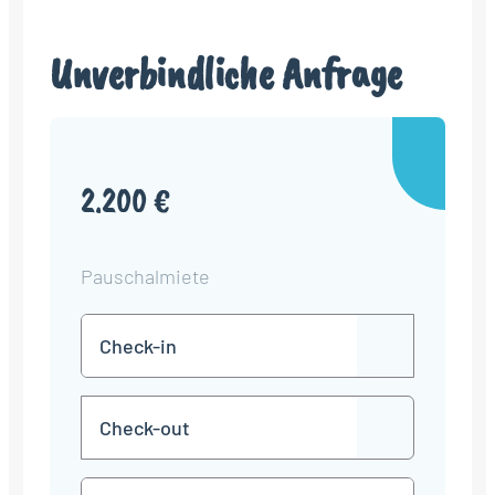
Unverbindliche Anfrage
2.200 €
Pauschalmiete
Check-
TT
in
Punkt
MM
Check-
Punkt
JJJJ
TT
out
Punkt
MM