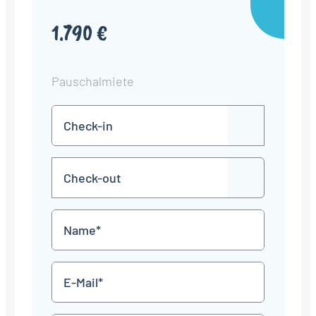
1.790 €
Pauschalmiete
Check-
TT
in
Punkt
MM
Check-
Punkt
JJJJ
TT
out
Punkt
MM
Name
Punkt
JJJJ
*
E-
Mail