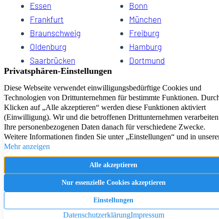
Essen
Bonn
Frankfurt
München
Braunschweig
Freiburg
Oldenburg
Hamburg
Saarbrücken
Dortmund
Hannover
Schwerin
Dresden
Kiel
Wuppertal
Bremen
HomeCompany eG Ihre Agenturen für Wohnen auf Zeit
Impressum
Datenschutz
Kontakt