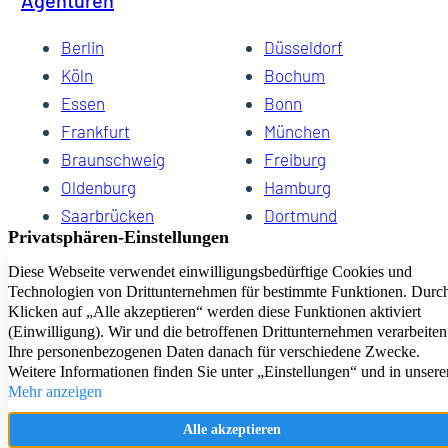
Agenturen
Berlin
Düsseldorf
Köln
Bochum
Essen
Bonn
Frankfurt
München
Braunschweig
Freiburg
Oldenburg
Hamburg
Saarbrücken
Dortmund
Hannover
Schwerin
Dresden
Kiel
Wuppertal
Bremen
HomeCompany eG Ihre Agenturen für Wohnen auf Zeit