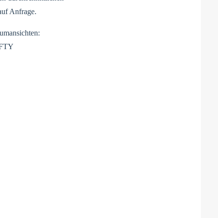
auf Anfrage.
umansichten:
VZFTY