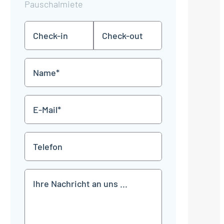
Pauschalmiete
Check-
Check-
TT
TT
in
out
Punkt
Punkt
MM
MM
Name
Punkt
Punkt
JJJJ
JJJJ
*
E-
Mail
*
Telefon
Mitteilung