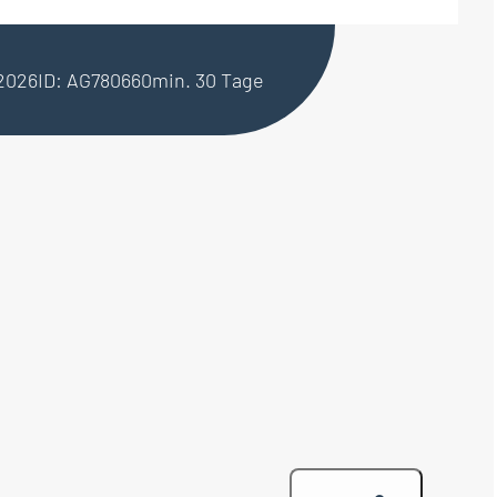
.2026
ID: AG780660
min. 30 Tage