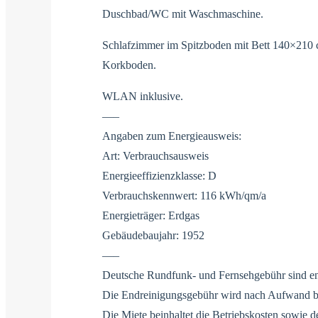
Duschbad/WC mit Waschmaschine.
Schlafzimmer im Spitzboden mit Bett 140×210 c
Korkboden.
WLAN inklusive.
—–
Angaben zum Energieausweis:
Art: Verbrauchsausweis
Energieeffizienzklasse: D
Verbrauchskennwert: 116 kWh/qm/a
Energieträger: Erdgas
Gebäudebaujahr: 1952
—–
Deutsche Rundfunk- und Fernsehgebühr sind en
Die Endreinigungsgebühr wird nach Aufwand b
Die Miete beinhaltet die Betriebskosten sowie d