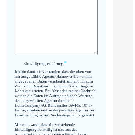
*
Einwilligungserklärung
Einwilligungserklärung
*
Ich bin damit einverstanden, dass die oben von
mir ausgewählte Agentur Hannover die von mir
angegebenen Daten verarbeitet, um mit mir zum
Zweck der Beantwortung meiner Suchanfrage in
Kontakt zu treten. Bei Absenden meiner Nachricht
werden die Daten im Auftrag und nach Weisung
der ausgewählten Agentur durch die
HomeCompany eG, Bundesallee 39-40a, 10717
Berlin, erhoben und an die jeweilige Agentur zur
Beantwortung meiner Suchanfrage weitergeleitet.
Mir ist bewusst, dass die vorstehende
Einwilligung freiwillig ist und aus der
Nichterteilung oder aus einem Widerruf einer