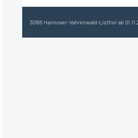
30165 Hannover–Vahrenwald-List
frei ab 01.11