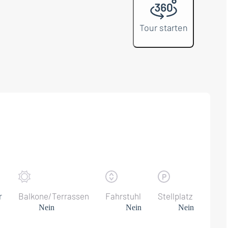
Tour starten
r
Balkone/Terrassen
Fahrstuhl
Stellplatz
Nein
Nein
Nein