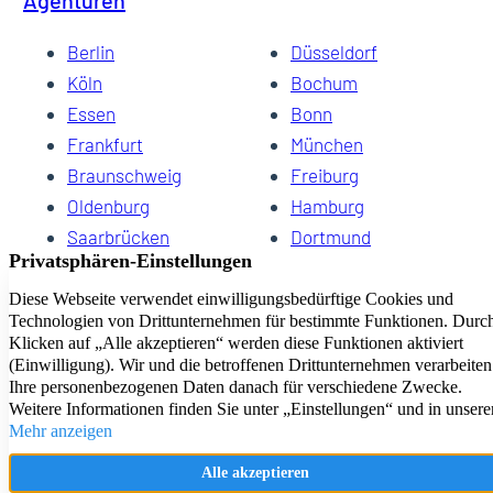
Agenturen
Berlin
Düsseldorf
Köln
Bochum
Essen
Bonn
Frankfurt
München
Braunschweig
Freiburg
Oldenburg
Hamburg
Saarbrücken
Dortmund
Hannover
Schwerin
Dresden
Kiel
Wuppertal
Bremen
HomeCompany eG Ihre Agenturen für Wohnen auf Zeit