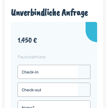
Unverbindliche Anfrage
1.450 €
Pauschalmiete
Check-
TT
in
Punkt
MM
Check-
Punkt
JJJJ
TT
out
Punkt
MM
Name
Punkt