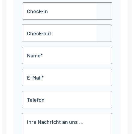
Check-
TT
in
Punkt
MM
Check-
Punkt
JJJJ
TT
out
Punkt
MM
Name
Punkt
JJJJ
*
E-
Mail
*
Telefon
Mitteilung