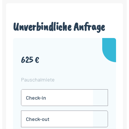
Unverbindliche Anfrage
625 €
Pauschalmiete
Check-
TT
in
Punkt
MM
Check-
Punkt
JJJJ
TT
out
Punkt