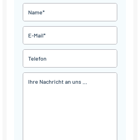
MM
Name
Punkt
JJJJ
*
E-
Mail
*
Telefon
Mitteilung